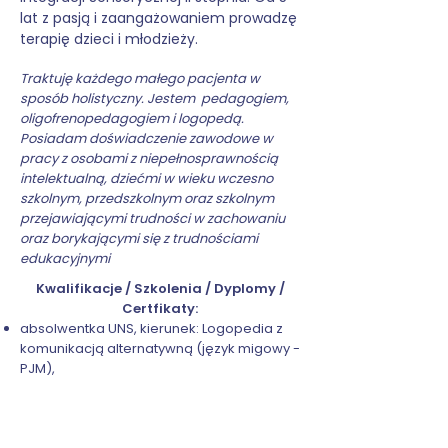
lat z pasją i zaangażowaniem prowadzę
terapię dzieci i młodzieży.
Traktuję każdego małego pacjenta w
sposób holistyczny. Jestem pedagogiem,
oligofrenopedagogiem i logopedą.
Posiadam doświadczenie zawodowe w
pracy z osobami z niepełnosprawnością
intelektualną, dziećmi w wieku wczesno
szkolnym, przedszkolnym oraz szkolnym
przejawiającymi trudności w zachowaniu
oraz borykającymi się z trudnościami
edukacyjnymi
Kwalifikacje / Szkolenia / Dyplomy /
Certfikaty:
absolwentka UNS, kierunek: Logopedia z
komunikacją alternatywną (język migowy -
PJM),
absolwentka UNS, kierunek: Edukacja i
rehabilitacja osób z niepełnosprawnością
intelektualną (oligofrenopedagogika)