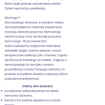
która daje jednak nieziemskie efekty.
Dzieci wprost ją uwielbiają.
Dla kogo?
Dla każdego dziecka, w każdym wieku.
Sensoplastyka to metoda wspierania
rozwoju dziecka poprzez stymulację
sensoryczną oraz swobodę procesu
twórczego. W procesie tym
wykorzystujemy wyłącznie naturalne
składniki dzięki czemu dziecko może
bezpiecznie dotknąć jak i również często
spróbować każdego produktu. Zajęcia z
sensoplastyki to nie tylko nauka i
prawidłowy rozwój Twojego dziecka, to
przede wszystkim świetna zabawa, która
pobudza kreatywność.
Efekty dla dziecka:
pozytywne oddziaływanie na układ
nerwowy dziecka;
bardzo korzystnie wpływa na rozwój
mowy;