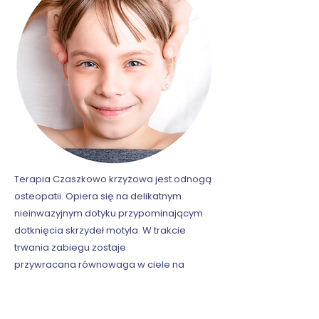
Terapia Czaszkowo krzyżowa jest odnogą
osteopatii. Opiera się na delikatnym
nieinwazyjnym dotyku
przypominającym
dotknięcia skrzydeł motyla. W trakcie
trwania zabiegu zostaje
przywracana
równowaga w ciele na
wszystkich poziomach: kostnym,
mięśniowym, emocjonalnym. Metodą
tą
ściągamy napięcia i traumy