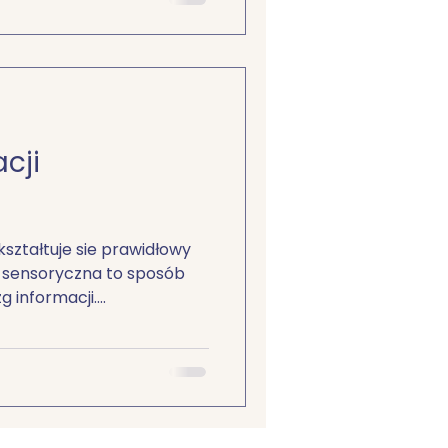
cji
kształtuje sie prawidłowy
a sensoryczna to sposób
informacji....