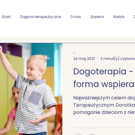
Start
Zajęcia terapeutyczne
O nas
Galeria
Nabór
-
24 maj 2021
3 minut(y) czytani
Dogoterapia -
forma wspieran
Najważniejszym celem dog
Terapeutycznym Dorotka 
pomaganie dzieciom z ni