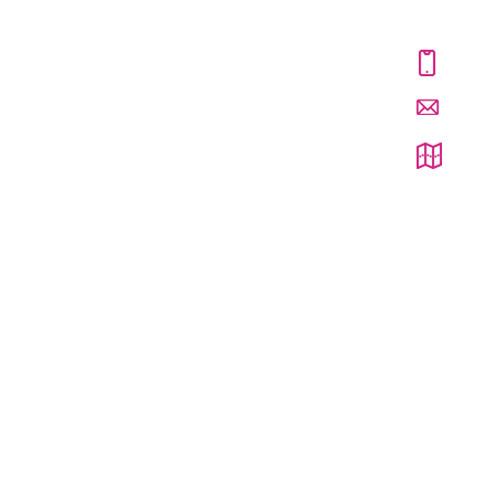
Kontakt
535 4
Z myślą o dzieciach ze
doro
spektrum autyzmu i
innym zaburzeniami
Ofiar
rozwojowymi.
(prz